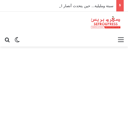
سبتة ومليلية… حين يتحدث أنصار الديمقراطية بلسان الاستعمار
القائمة
بح
الوضع ا