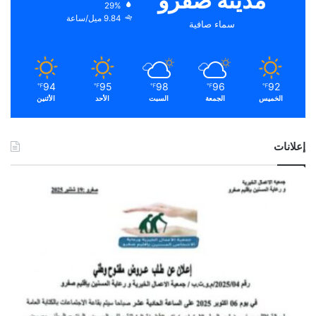
مدينة صفرو
29%
9.84 ميل/ساعة
سماء صافية
94
95
98
96
92
℉
℉
℉
℉
℉
الخميس
الجمعة
السبت
الأحد
الأثنين
إعلانات