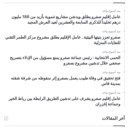
منذ أسبوع واحد
عامل إقليم صفرو يطلق ويدشن مشاريع تنموية بأزيد من 186 مليون
درهم تخليداً للذكرى السابعة والعشرين لعيد العرش المجيد
منذ أسبوع واحد
صفرو تعزز بنيتها البيئية.. عامل الإقليم يطلق مشروع مركز الطمر التقني
للنفايات المنزلية
منذ أسبوع واحد
الحمى الانتخابية : رئيس جماعة صفرو يمنع مسؤول من الإدلاء بتصريح
صحفي خلال تدشين مشروع بصفرو
منذ أسبوع واحد
فتح تحقيق في وفاة طبيب يعمل بصفرو إثر سقوطه من شرفة شقته
بمدينة فاس
منذ أسبوع واحد
عامل إقليم صفرو يشرف على تدشين الطريق الرابطة بين رباط الخير
وجماعة إغزران
أخر المقالات