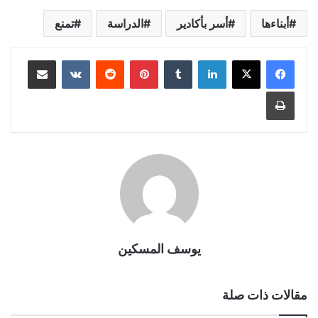
أبناءها
أسر بأكادير
الدراسة
تمنع
لينكدإن
بينتيريست
مشاركة عبر البريد
طباعة
يوسف المسكين
مقالات ذات صلة