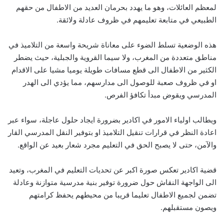
لمعظم العائلات، وهو ما يهدد بحرمان العديد من الاطفال من حقهم
الطبيعي في متابعة تعليمهم في ظروف عادلة ولائقة.
هذه الوضعية تسلط الضوء على معاناة شريحة واسعة من التلاميذ في
مناطق متعددة من المغرب، ولا سيما القروية والجبلية، حيث يضطر
الكثير من الاطفال الى قطع مسافات طويلة يوميا مشيا على الاقدام
او في ظروف صعبة للوصول الى مدارسهم، مما يؤدي الى الهدر
المدرسي ويقوض مبدأ تكافؤ الفرص.
ويطالب اولياء الامور في اكادير بضرورة ايجاد حلول عاجلة، سواء عبر
اعادة النظر في قرارات تنقيل التلاميذ او بتوفير النقل المدرسي القار
والآمن، حتى لا يصبح الحق في التعليم مجرد شعار بعيد عن الواقع.
قضية اكادير تعكس صورة اكبر عن تحديات التعليم في المغرب، وتعيد
الى الواجهة النقاش حول ضرورة توفير بنية مدرسية متوازنة وعادلة
تضمن لجميع الاطفال تعليما قريبا من محيطهم يحفظ كرامتهم
ويصون مستقبلهم.