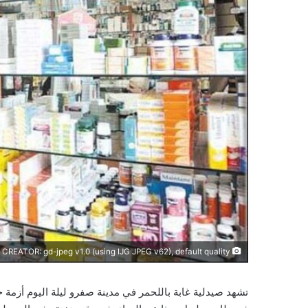
CREATOR: gd-jpeg v1.0 (using IJG JPEG v62), default quality
تشهد صيدلية غابة باللحمر في مدينة صفرو ليلة اليوم أزم