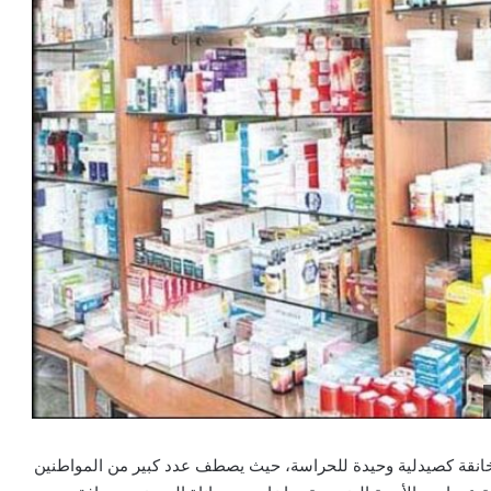
ة خانقة كصيدلية وحيدة للحراسة، حيث يصطف عدد كبير من المواطنين