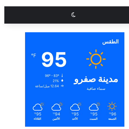
الوضع المظلم
الطقس
95
℉
مدينة صفرو
96º - 83º
21%
12.64 ميل/ساعة
سماء صافية
95
94
95
95
96
℉
℉
℉
℉
℉
الجمعة
السبت
الأحد
الأثنين
الثلاثاء