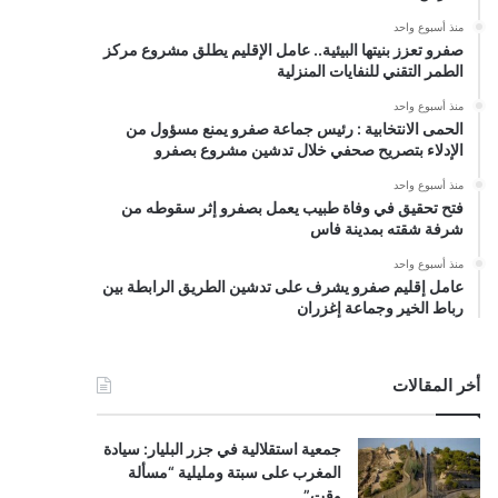
منذ أسبوع واحد
صفرو تعزز بنيتها البيئية.. عامل الإقليم يطلق مشروع مركز
الطمر التقني للنفايات المنزلية
منذ أسبوع واحد
الحمى الانتخابية : رئيس جماعة صفرو يمنع مسؤول من
الإدلاء بتصريح صحفي خلال تدشين مشروع بصفرو
منذ أسبوع واحد
فتح تحقيق في وفاة طبيب يعمل بصفرو إثر سقوطه من
شرفة شقته بمدينة فاس
منذ أسبوع واحد
عامل إقليم صفرو يشرف على تدشين الطريق الرابطة بين
رباط الخير وجماعة إغزران
أخر المقالات
جمعية استقلالية في جزر البليار: سيادة
المغرب على سبتة ومليلية “مسألة
وقت”