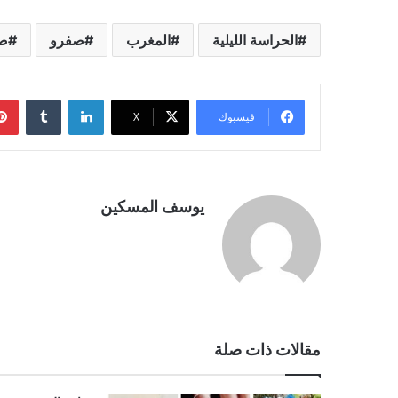
الحراسة الليلية
المغرب
صفرو
صي
لينكدإن
فيسبوك
‫X
يوسف المسكين
مقالات ذات صلة